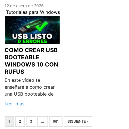
12 de enero de 2026
Tutoriales para Windows
COMO CREAR USB
BOOTEABLE
WINDOWS 10 CON
RUFUS
En este vídeo te
enseñaré a como crear
una USB booteable de
Leer más
1
2
3
…
961
SIGUIENTE »