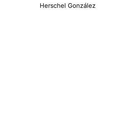
Saltar
Herschel González
al
contenido