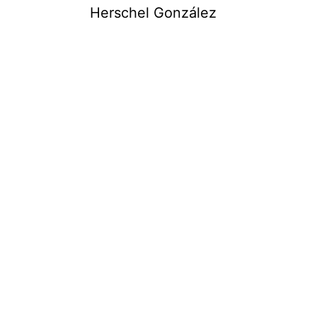
Saltar
Herschel González
al
contenido