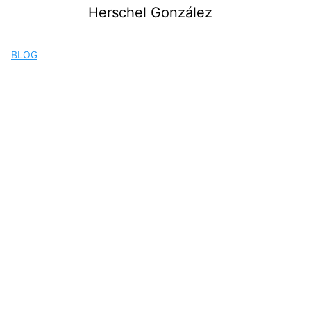
Saltar
Herschel González
al
contenido
BLOG