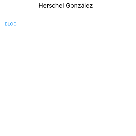
Saltar
Herschel González
al
contenido
BLOG