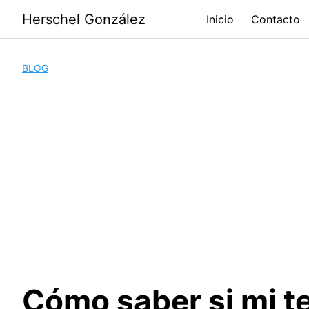
Saltar
Herschel González
Inicio
Contacto
al
contenido
BLOG
Cómo saber si mi t