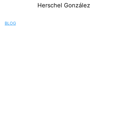
Saltar
Herschel González
al
contenido
BLOG