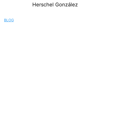
Saltar
Herschel González
al
contenido
BLOG