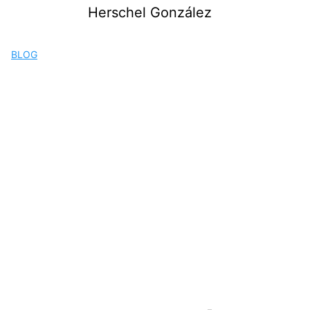
Saltar
Herschel González
al
contenido
BLOG