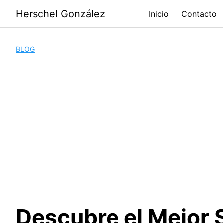
Saltar
Herschel González
Inicio
Contacto
al
contenido
BLOG
Descubre el Mejor 