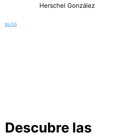
Saltar
Herschel González
al
contenido
BLOG
Descubre las