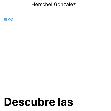
Saltar
Herschel González
al
contenido
BLOG
Descubre las