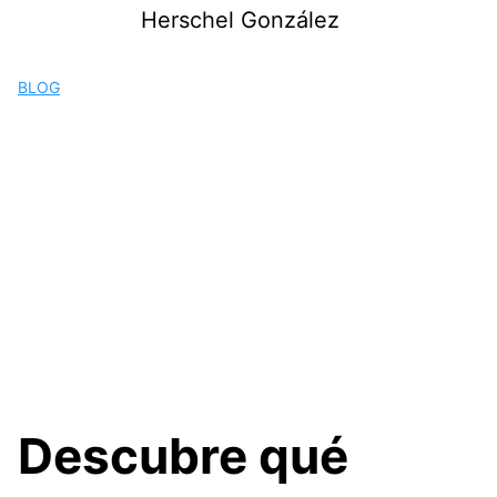
Saltar
Herschel González
al
contenido
BLOG
Descubre qué