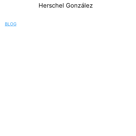
Saltar
Herschel González
al
contenido
BLOG