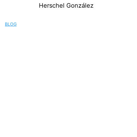
Saltar
Herschel González
al
contenido
BLOG