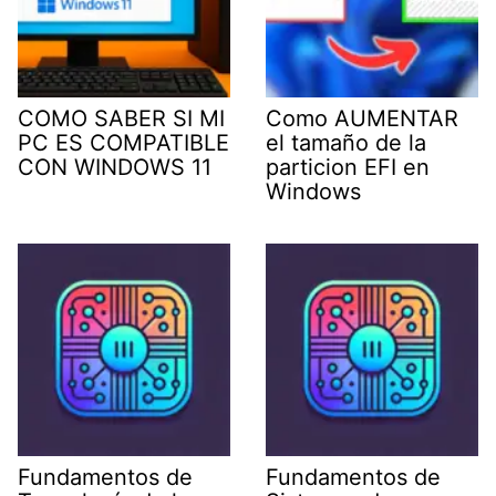
COMO SABER SI MI
Como AUMENTAR
PC ES COMPATIBLE
el tamaño de la
CON WINDOWS 11
particion EFI en
Windows
Fundamentos de
Fundamentos de