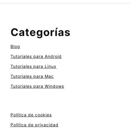
Categorías
Blog
Tutoriales para Android
Tutoriales para Linux
Tutoriales para Mac
Tutoriales para Windows
Política de cookies
Política de privacidad