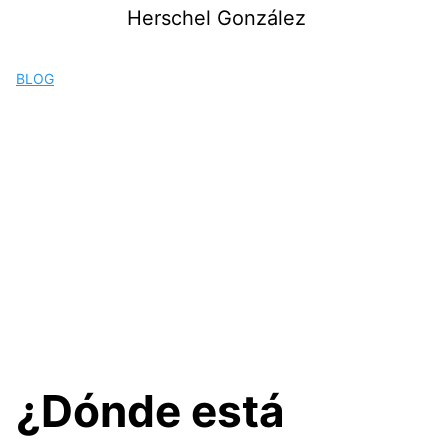
Saltar
Herschel González
al
contenido
BLOG
¿Dónde está