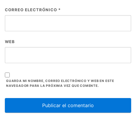
CORREO ELECTRÓNICO
*
WEB
GUARDA MI NOMBRE, CORREO ELECTRÓNICO Y WEB EN ESTE
NAVEGADOR PARA LA PRÓXIMA VEZ QUE COMENTE.