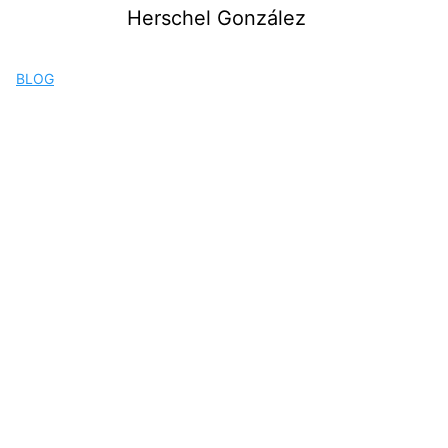
Saltar
Herschel González
al
contenido
BLOG