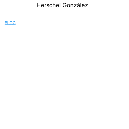
Saltar
Herschel González
al
contenido
BLOG