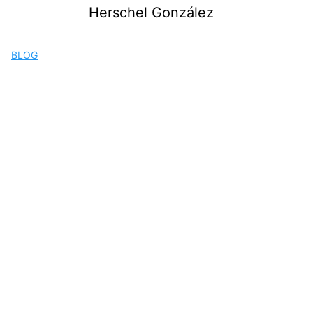
Saltar
Herschel González
al
contenido
BLOG