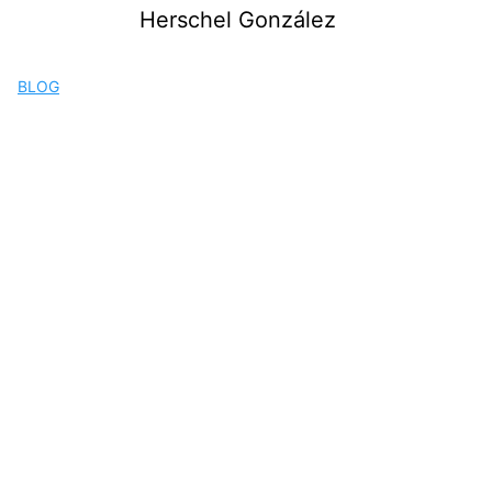
Saltar
Herschel González
al
contenido
BLOG