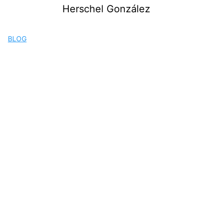
Saltar
Herschel González
al
contenido
BLOG