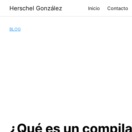
Saltar
Herschel González
Inicio
Contacto
al
contenido
BLOG
¿Qué es un compila