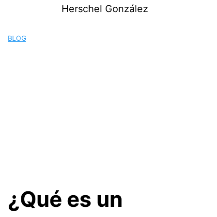
Saltar
Herschel González
al
contenido
BLOG
¿Qué es un