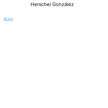
Saltar
Herschel González
al
contenido
BLOG