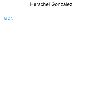
Saltar
Herschel González
al
contenido
BLOG