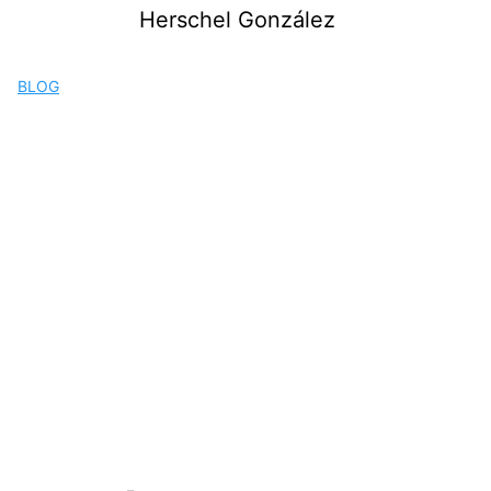
Saltar
Herschel González
al
contenido
BLOG