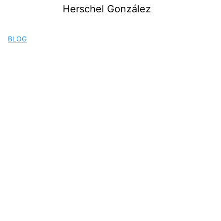
Saltar
Herschel González
al
contenido
BLOG