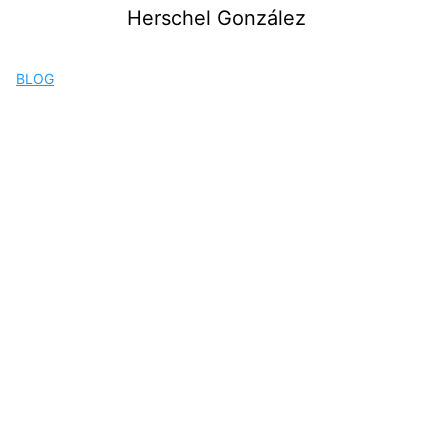
Saltar
Herschel González
al
contenido
BLOG