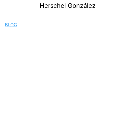
Saltar
Herschel González
al
contenido
BLOG