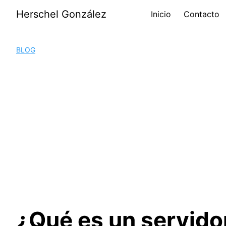
Saltar
Herschel González
Inicio
Contacto
al
contenido
BLOG
¿Qué es un servido