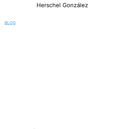
Saltar
Herschel González
al
contenido
BLOG