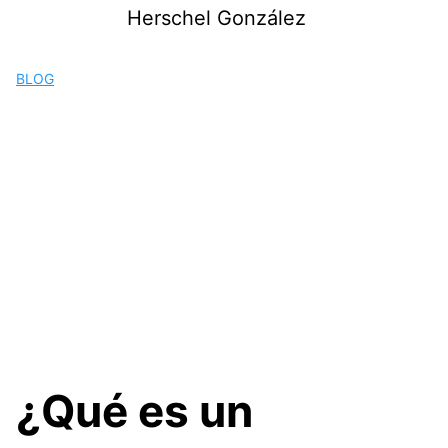
Saltar
Herschel González
al
contenido
BLOG
¿Qué es un