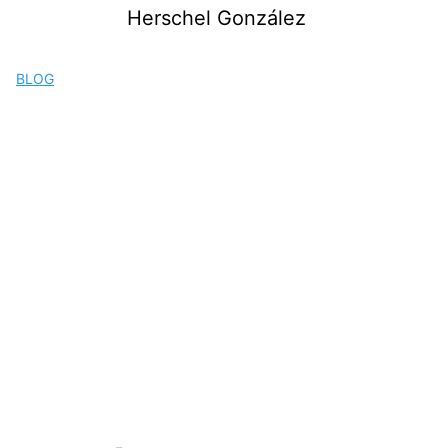
Saltar
Herschel González
al
contenido
BLOG