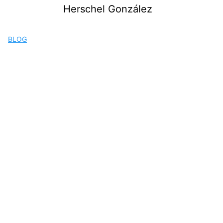
Saltar
Herschel González
al
contenido
BLOG