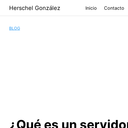
Saltar
Herschel González
Inicio
Contacto
al
contenido
BLOG
¿Qué es un servidor