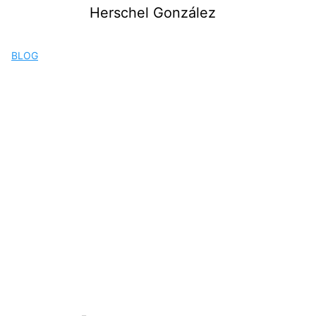
Saltar
Herschel González
al
contenido
BLOG