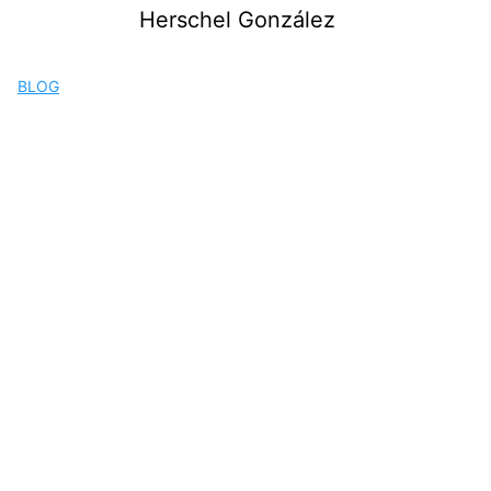
Saltar
Herschel González
al
contenido
BLOG