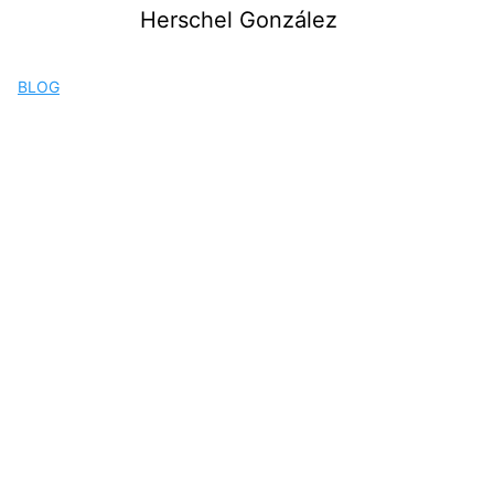
Saltar
Herschel González
al
contenido
BLOG