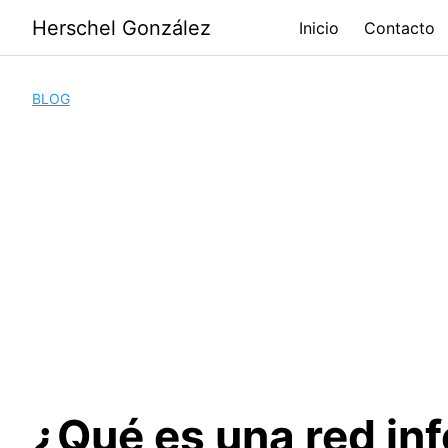
Saltar
Herschel González
Inicio
Contacto
al
contenido
BLOG
¿Qué es una red inf