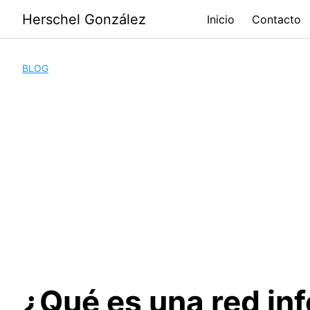
Saltar
Herschel González
Inicio
Contacto
al
contenido
BLOG
¿Qué es una red in