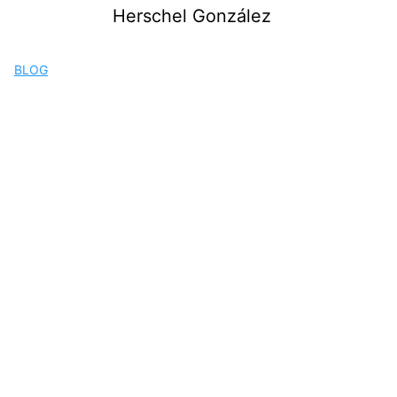
Saltar
Herschel González
al
contenido
BLOG