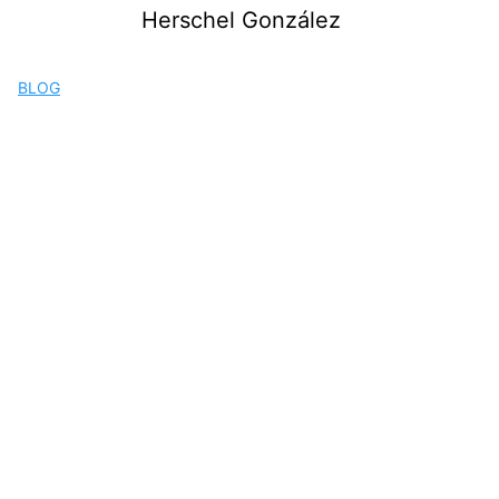
Saltar
Herschel González
al
contenido
BLOG