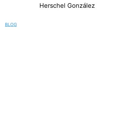
Saltar
Herschel González
al
contenido
BLOG