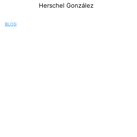
Saltar
Herschel González
al
contenido
BLOG