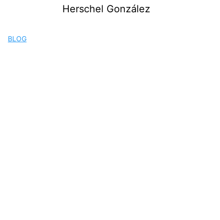
Saltar
Herschel González
al
contenido
BLOG