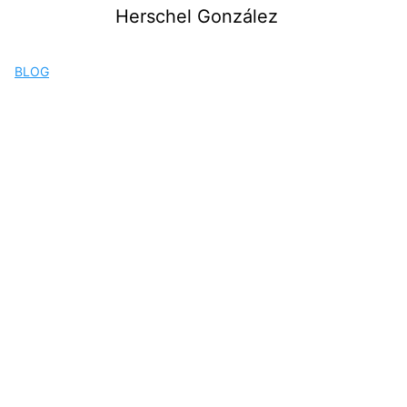
Saltar
Herschel González
al
contenido
BLOG