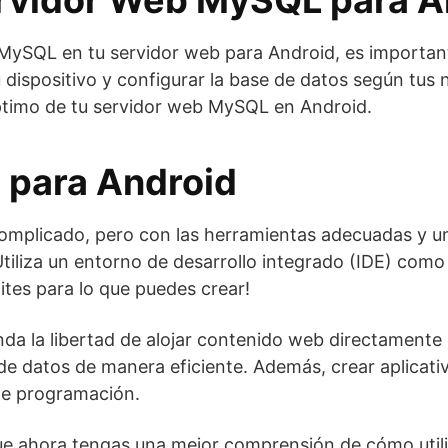
ervidor Web MySQL para A
s MySQL en tu servidor web para Android, es importa
u dispositivo y configurar la base de datos según tus
ptimo de tu servidor web MySQL en Android.
 para Android
complicado, pero con las herramientas adecuadas y 
Utiliza un entorno de desarrollo integrado (IDE) como 
tes para lo que puedes crear!
da la libertad de alojar contenido web directamente 
e datos de manera eficiente. Además, crear aplicati
 de programación.
que ahora tengas una mejor comprensión de cómo utili